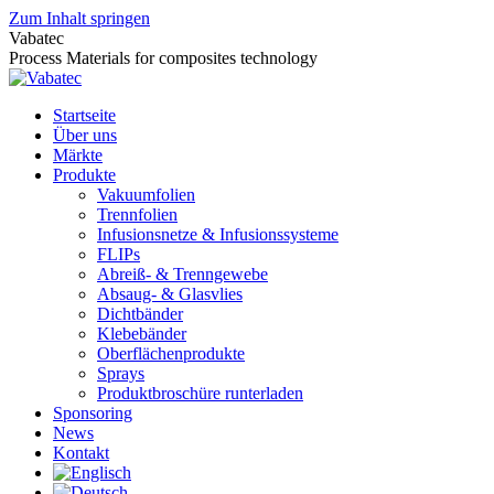
Zum Inhalt springen
Vabatec
Process Materials for composites technology
Startseite
Über uns
Märkte
Produkte
Vakuumfolien
Trennfolien
Infusionsnetze & Infusionssysteme
FLIPs
Abreiß- & Trenngewebe
Absaug- & Glasvlies
Dichtbänder
Klebebänder
Oberflächenprodukte
Sprays
Produktbroschüre runterladen
Sponsoring
News
Kontakt