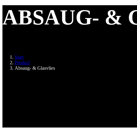
ABSAUG- & 
Sie befinden sich hier:
Start
Product
Absaug- & Glasvlies