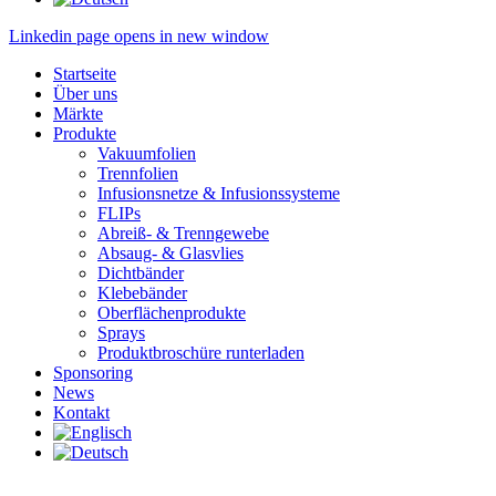
Linkedin page opens in new window
Startseite
Über uns
Märkte
Produkte
Vakuumfolien
Trennfolien
Infusionsnetze & Infusionssysteme
FLIPs
Abreiß- & Trenngewebe
Absaug- & Glasvlies
Dichtbänder
Klebebänder
Oberflächenprodukte
Sprays
Produktbroschüre runterladen
Sponsoring
News
Kontakt