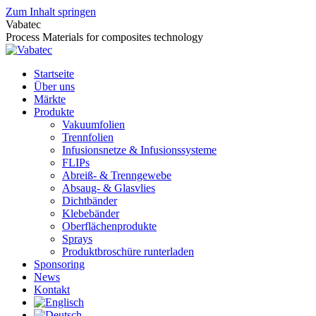
Zum Inhalt springen
Vabatec
Process Materials for composites technology
Startseite
Über uns
Märkte
Produkte
Vakuumfolien
Trennfolien
Infusionsnetze & Infusionssysteme
FLIPs
Abreiß- & Trenngewebe
Absaug- & Glasvlies
Dichtbänder
Klebebänder
Oberflächenprodukte
Sprays
Produktbroschüre runterladen
Sponsoring
News
Kontakt