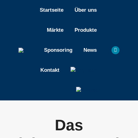
Startseite
Über uns
Märkte
Produkte
Sponsoring
News
Linkedin
page
opens
Kontakt
in
new
window
Das