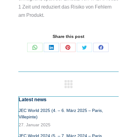
1 Zeit und reduziert das Risiko von Fehlern
am Produkt.
Share this post
Share
Share
Share
Share
Share
on
on
on
on
on
WhatsApp
LinkedIn
Pinterest
Twitter
Facebook
Kommentarnavigation
Latest news
JEC World 2025 (4. – 6. März 2025 – Paris,
Villepinte)
27. Januar 2025
JEC World 2024 (5. – 7. März 2024 – Paris,