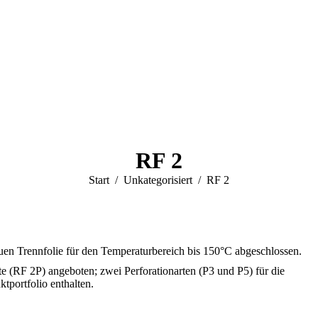
RF 2
Sie befinden sich hier:
Start
Unkategorisiert
RF 2
 Trennfolie für den Temperaturbereich bis 150°C abgeschlossen.
te (RF 2P) angeboten; zwei Perforationarten (P3 und P5) für die
tportfolio enthalten.